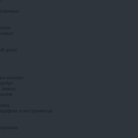
оторамках
виски
ложках
ой доске
ных кольцах
еребре
 замках
окалов
ючей
икрофоне и инструментах
игрушках