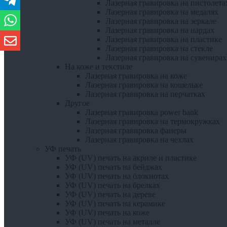
Лазерная гравировка на пистолета
Лазерная гравировка на медалях
Лазерная гравировка на зеркале
Лазерная гравировка на нардах
Лазерная гравировка на пластике
Лазерная гравировка на стекле
Лазерная гравировка на сувенирах
На коже и текстиле
Лазерная гравировка на коже
Лазерная гравировка на кошельке
Лазерная гравировка на перчатках
Другое
Лазерная гравировка power bank
Лазерная гравировка на термокружках
Лазерная гравировка фанеры
Лазерная гравировка на чехлах
УФ печать
УФ (UV) печать на акриле и пластике
УФ (UV) печать на бейджах
УФ (UV) печать на блокнотах
УФ (UV) печать на брелках
УФ (UV) печать на дереве
УФ (UV) печать на керамике
УФ (UV) печать на коже
УФ (UV) печать на металле