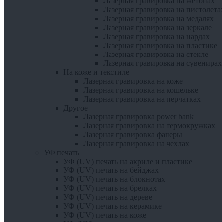
Лазерная гравировка на жетонах
Лазерная гравировка на пистолета
Лазерная гравировка на медалях
Лазерная гравировка на зеркале
Лазерная гравировка на нардах
Лазерная гравировка на пластике
Лазерная гравировка на стекле
Лазерная гравировка на сувенирах
На коже и текстиле
Лазерная гравировка на коже
Лазерная гравировка на кошельке
Лазерная гравировка на перчатках
Другое
Лазерная гравировка power bank
Лазерная гравировка на термокружках
Лазерная гравировка фанеры
Лазерная гравировка на чехлах
УФ печать
УФ (UV) печать на акриле и пластике
УФ (UV) печать на бейджах
УФ (UV) печать на блокнотах
УФ (UV) печать на брелках
УФ (UV) печать на дереве
УФ (UV) печать на керамике
УФ (UV) печать на коже