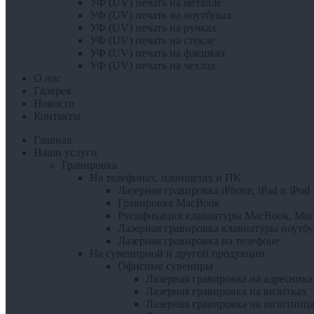
УФ (UV) печать на металле
УФ (UV) печать на ноутбуках
УФ (UV) печать на ручках
УФ (UV) печать на стекле
УФ (UV) печать на флешках
УФ (UV) печать на чехлах
О нас
Галерея
Новости
Контакты
Главная
Наши услуги
Гравировка
На телефонах, планшетах и ПК
Лазерная гравировка iPhone, iPad и iPоd
Гравировка MacBook
Русификация клавиатуры MacBook, Mac
Лазерная гравировка клавиатуры ноутбу
Лазерная гравировка на телефоне
На сувенирной и другой продукции
Офисные сувениры
Лазерная гравировка на адресника
Лазерная гравировка на визитках
Лазерная гравировка на визитниц