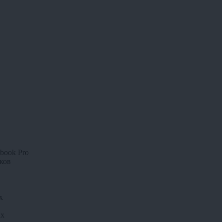
book Pro
ков
х
ах