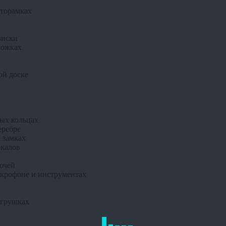
оторамках
виски
ложках
ой доске
ных кольцах
еребре
 замках
окалов
ючей
икрофоне и инструментах
игрушках