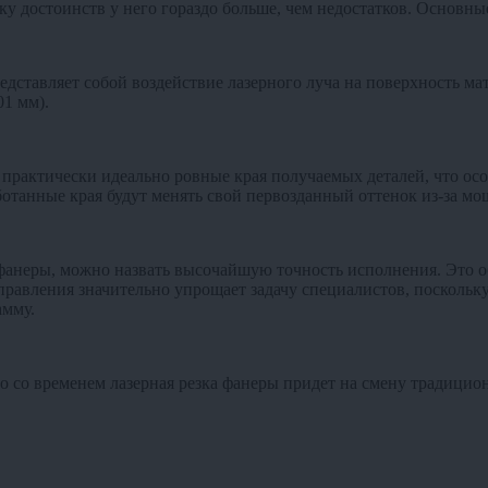
ку достоинств у него гораздо больше, чем недостатков. Основные
редставляет собой воздействие лазерного луча на поверхность 
01 мм).
 практически идеально ровные края получаемых деталей, что ос
отанные края будут менять свой первозданный оттенок из-за мо
фанеры, можно назвать высочайшую точность исполнения. Это о
равления значительно упрощает задачу специалистов, поскольку
амму.
что со временем лазерная резка фанеры придет на смену традици