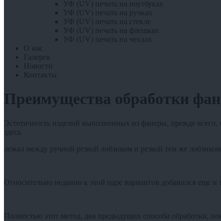
УФ (UV) печать на ноутбуках
УФ (UV) печать на ручках
УФ (UV) печать на стекле
УФ (UV) печать на флешках
УФ (UV) печать на чехлах
О нас
Галерея
Новости
Контакты
Преимущества обработки фан
Эстетичность изделий выполненных из фанеры, прежде всего, о
здесь
лежал между ручной резкой лобзиком и резкой тем же лобзиком
Относительно недавно к этой паре вариантов добавился еще и 
Полностью этот метод, два предыдущих способа обработки, пока