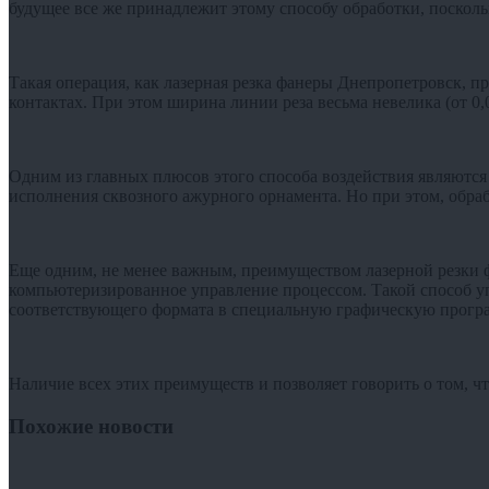
будущее все же принадлежит этому способу обработки, посколь
Такая операция, как лазерная резка фанеры Днепропетровск, п
контактах. При этом ширина линии реза весьма невелика (от 0,
Одним из главных плюсов этого способа воздействия являются
исполнения сквозного ажурного орнамента. Но при этом, обраб
Еще одним, не менее важным, преимуществом лазерной резки 
компьютеризированное управление процессом. Такой способ уп
соответствующего формата в специальную графическую прогр
Наличие всех этих преимуществ и позволяет говорить о том, 
Похожие новости